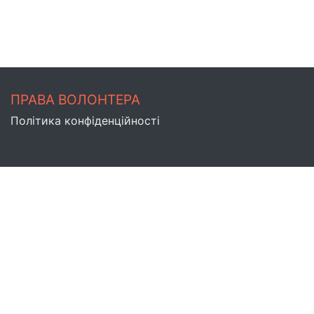
ПРАВА ВОЛОНТЕРА
Політика конфіденційності
АДМІНІСТРАТОР САЙТУ
Версія 1.27.0
Мапа сайту
ЗВ'ЯЗАТИСЯ З ЦЕНТРОМ ВОЛОНТЕРІВ
Скарги та зворотній зв'язок