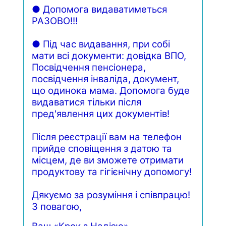
●
Допомога
видаватиметься
РАЗОВО
!!!
●
Під
час
видавання
,
при
собі
мати
всі
документи
:
довідка
ВПО
,
Посвідчення
пенсіонера
,
посвідчення
інваліда
,
документ
,
що
одинока
мама
.
До
помога буде
видаватися тільки після
пред'явлення цих документів!
Після реєстрації вам на телефон
прийде сповіщення з датою та
місцем, де ви зможете отримати
продуктову та гігієнічну допомогу!
Дякуємо за розуміння і співпрацю!
З повагою,