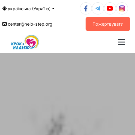
українська (Україна)
center@help-step.org
Пожертвувати