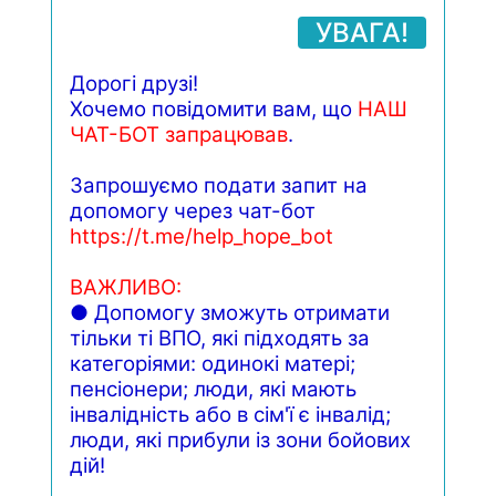
УВАГА!
Дорогі друзі!
Хочемо повідомити вам, що
НАШ
ЧАТ-БОТ запрацював
.
Запрошуємо подати запит на
допомогу через чат-бот
https://t.me/help_hope_bot
ВАЖЛИВО:
●
Допомогу
зможуть
отримати
тільки
ті
ВПО
,
які
підходять
за
категоріями
:
одинокі
матері
;
пенсіонери
;
люди
,
які
мають
інвалідність або в сім'ї є інвалід;
люди, які прибули із зони бойових
дій!