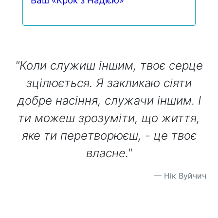
Ваш «Крок з Надією»
"Коли служиш іншим, твоє серце
зцілюється. Я закликаю сіяти
добре насіння, служачи іншим. І
ти можеш зрозуміти, що життя,
яке ти перетворюєш, - це твоє
власне."
Нік Вуйчич