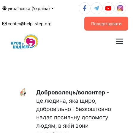
українська (Україна)
center@help-step.org
Пожертвувати
Доброволець/волонтер
-
це людина, яка щиро,
добровільно і безкоштовно
надає посильну допомогу
людям, в якій вони